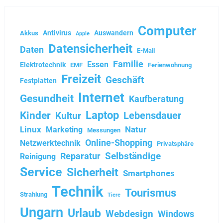
Computer
Antivirus
Auswandern
Akkus
Apple
Datensicherheit
Daten
E-Mail
Familie
Essen
Elektrotechnik
EMF
Ferienwohnung
Freizeit
Geschäft
Festplatten
Internet
Gesundheit
Kaufberatung
Kinder
Laptop
Kultur
Lebensdauer
Linux
Natur
Marketing
Messungen
Online-Shopping
Netzwerktechnik
Privatsphäre
Selbständige
Reparatur
Reinigung
Service
Sicherheit
Smartphones
Technik
Tourismus
Strahlung
Tiere
Ungarn
Urlaub
Webdesign
Windows