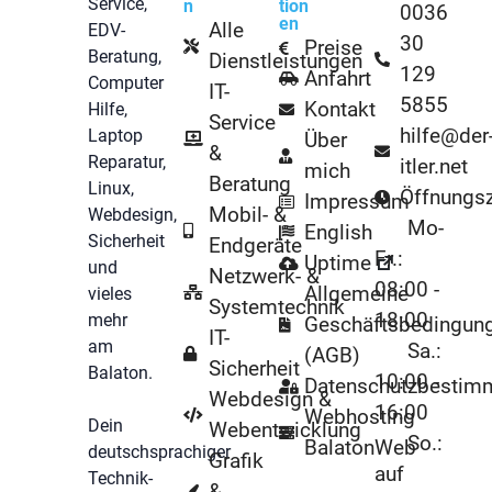
Service,
n
tion
0036
en
Alle
EDV-
30
Preise
Beratung,
Dienstleistungen
129
Anfahrt
Computer
IT-
5855
Kontakt
Hilfe,
Service
hilfe@der
Laptop
Über
&
Reparatur,
itler.net
mich
Beratung
Linux,
Öffnungsz
Impressum
Mobil- &
Webdesign,
Mo-
English
Sicherheit
Endgeräte
Fr.:
Uptime
und
Netzwerk- &
08:00 -
Allgemeine
vieles
Systemtechnik
18:00
mehr
Geschäftsbedingun
IT-
am
Sa.:
(AGB)
Sicherheit
Balaton.
10:00 -
Datenschutzbestim
Webdesign &
16:00
Webhosting
Dein
Webentwicklung
So.:
BalatonWeb
deutschsprachiger
Grafik
auf
Technik-
&