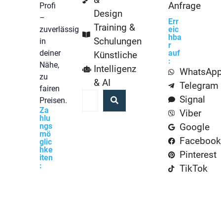
Anfrage
Profi
Design
–
Err
Training &
zuverlässig
eic
hba
Schulungen
in
r
deiner
auf
Künstliche
:
Nähe,
Intelligenz
WhatsAp
zu
& AI
Telegram
fairen
Signal
Preisen.
Za
Viber
hlu
ngs
Google
mö
Facebook
glic
hke
Pinterest
iten
:
TikTok