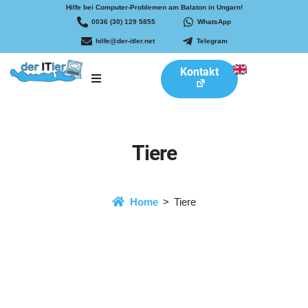
Hilfe bei Computer-Problemen am Balaton in Ungarn!
0036 (30) 129 5855
WhatsApp
hilfe@der-itler.net
Telegram
Kontakt
Tiere
Home
Tiere