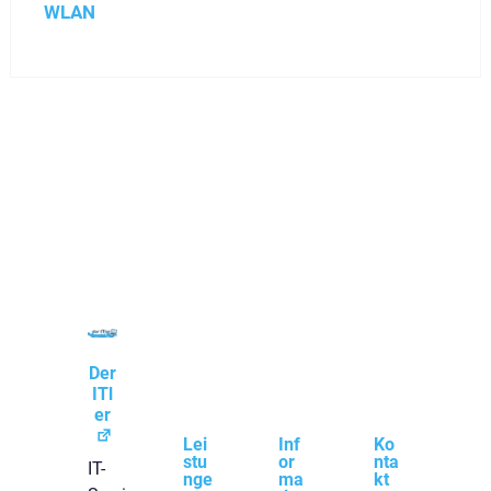
WLAN
Der
ITl
er
Lei
Inf
Ko
stu
or
nta
IT-
nge
ma
kt