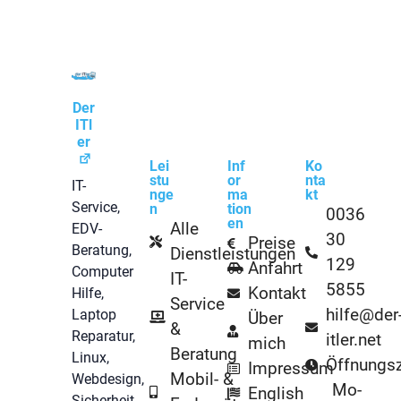
Der
ITl
er
Lei
Inf
Ko
stu
or
nta
IT-
nge
ma
kt
Service,
n
tion
0036
en
Alle
EDV-
30
Preise
Beratung,
Dienstleistungen
129
Anfahrt
Computer
IT-
5855
Kontakt
Hilfe,
Service
hilfe@der
Laptop
Über
&
Reparatur,
itler.net
mich
Beratung
Linux,
Öffnungsz
Impressum
Mobil- &
Webdesign,
Mo-
English
Sicherheit