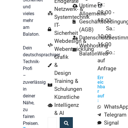
Endgeräte
Fr.:
Uptime
und
Netzwerk- &
08:00 -
Allgemeine
vieles
Systemtechnik
18:00
mehr
Geschäftsbedingun
IT-
am
Sa.:
(AGB)
Sicherheit
Balaton.
10:00 -
Datenschutzbestim
Webdesign &
16:00
Webhosting
Dein
Webentwicklung
So.:
BalatonWeb
deutschsprachiger
Grafik
auf
Technik-
&
Anfrage
Profi
Design
–
Err
Training &
zuverlässig
eic
hba
Schulungen
in
r
deiner
auf
Künstliche
:
Nähe,
Intelligenz
WhatsAp
zu
& AI
Telegram
fairen
Signal
Preisen.